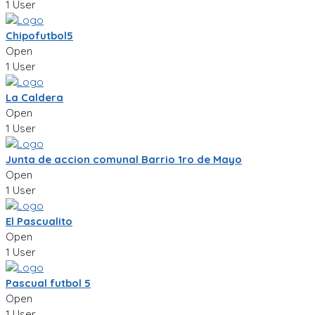
1 User
Chipofutbol5
Open
1 User
La Caldera
Open
1 User
Junta de accion comunal Barrio 1ro de Mayo
Open
1 User
El Pascualito
Open
1 User
Pascual futbol 5
Open
1 User