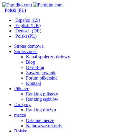
Polski (PL)
Español (ES)
English (UK)
Deutsch (DE)
Polski (PL)
Strona domowa
Społeczność
Kanał społecznościowy
Blog
Dev Blog
Zaszeregowanie
Forum piłkarskie
Kontakt
Piłkarze
Ranking piłkarzy
Ranking sędziów
Drużyny
Ranking drużyn
mecze
Ostatnie mecze
Najnowsze rekordy
Boisko