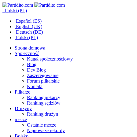
Polski (PL)
Español (ES)
English (UK)
Deutsch (DE)
Polski (PL)
Strona domowa
Społeczność
Kanał społecznościowy
Blog
Dev Blog
Zaszeregowanie
Forum piłkarskie
Kontakt
Piłkarze
Ranking piłkarzy
Ranking sędziów
Drużyny
Ranking drużyn
mecze
Ostatnie mecze
Najnowsze rekordy
Boisko