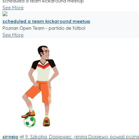
scheduled a team kickaround meetup
See More
scheduled a team kickaround meetup
Poznan Open Team - partido de fútbol
See More
sirnejo
at
9, Szkolna, Dopiewiec, gmina Dopiewo, powiat pozna