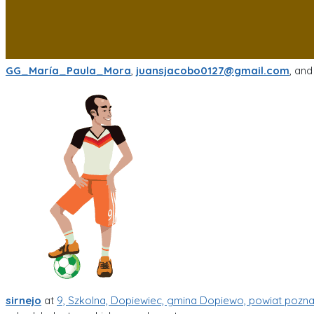
GG_María_Paula_Mora
,
juansjacobo0127@gmail.com
, an
sirnejo
at
9, Szkolna, Dopiewiec, gmina Dopiewo, powiat pozna