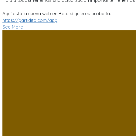
Hola a todos! Tenemos una actualización importante! Tenemos n
Aquí está la nueva web en Beta si quieres probarla:
https://partidito.com/app
See More