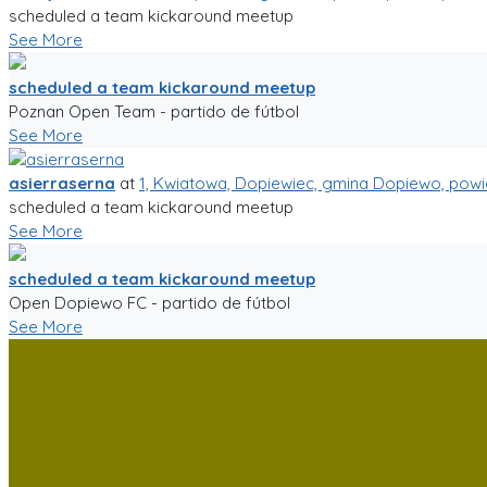
scheduled a team kickaround meetup
See More
scheduled a team kickaround meetup
Poznan Open Team - partido de fútbol
See More
asierraserna
at
1, Kwiatowa, Dopiewiec, gmina Dopiewo, powi
scheduled a team kickaround meetup
See More
scheduled a team kickaround meetup
Open Dopiewo FC - partido de fútbol
See More